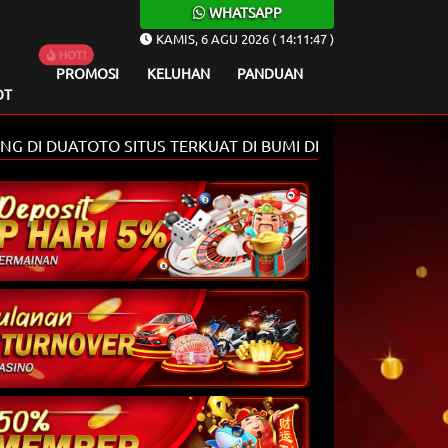
WHATSAPP
KAMIS
, 6 AGU 2026
(
14
:
11
:
47
)
HOT!
PROMOSI
KELUHAN
PANDUAN
OT
DI DUATOTO SITUS TERKUAT DI BUMI DENGAN MINIMAL DEP