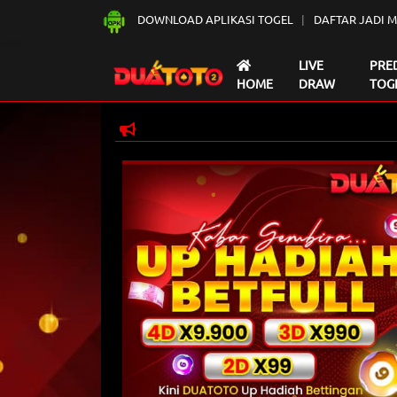
DOWNLOAD APLIKASI TOGEL
DAFTAR JADI 
LIVE
PRED
HOME
DRAW
TOG