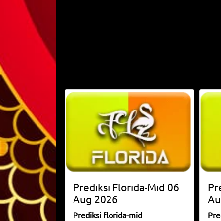
ida-Mid
07
Prediksi
Florida-Mid
06
Pr
Aug 2026
Au
id
Prediksi florida-mid
Pre