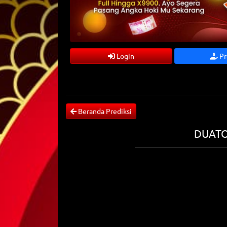
Login
Pr
Beranda Prediksi
DUATO