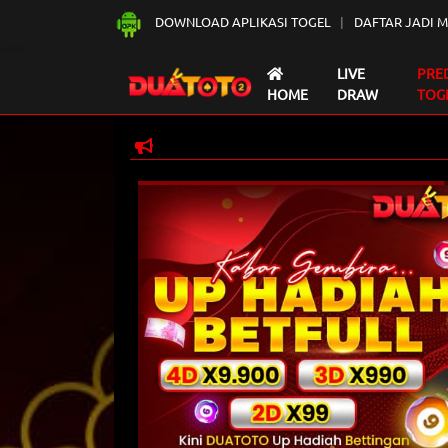
DOWNLOAD APLIKASI TOGEL
DAFTAR JADI 
LIVE
PRED
HOME
DRAW
TOG