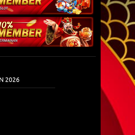
N 2026