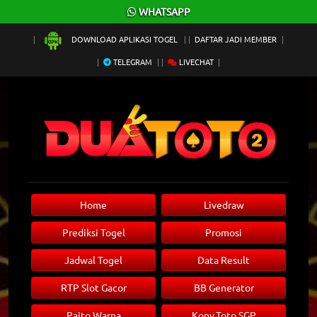
×
WHATSAPP
DOWNLOAD APLIKASI TOGEL
DAFTAR JADI MEMBER
TELEGRAM
LIVECHAT
Home
Livedraw
Prediksi Togel
Promosi
Jadwal Togel
Data Result
RTP Slot Gacor
BB Generator
Paito Warna
Konv.Toto SGP