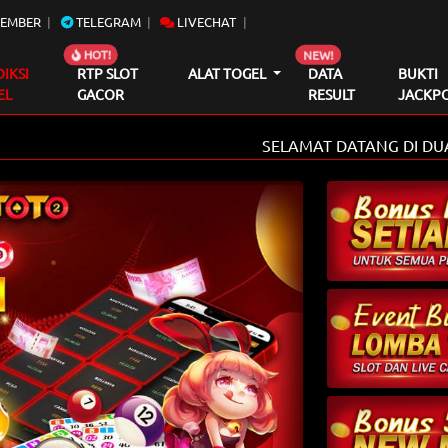
MEMBER
TELEGRAM
LIVECHAT
HOT!
NEW!
IKSI
RTP SLOT
ALAT TOGEL
DATA
BUKTI
EL
GACOR
RESULT
JACKP
SELAMAT DATANG DI DUATOT