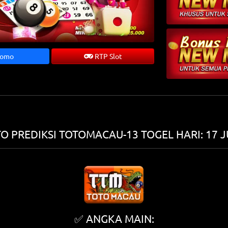
omo
RTP Slot
O PREDIKSI TOTOMACAU-13 TOGEL HARI: 17 J
✅ ANGKA MAIN: