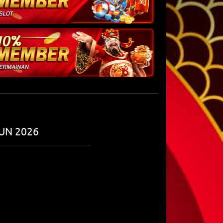
UN 2026